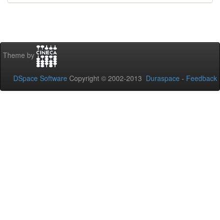
Theme by
DSpace Software
Copyright © 2002-2013
Duraspace
-
Feedback