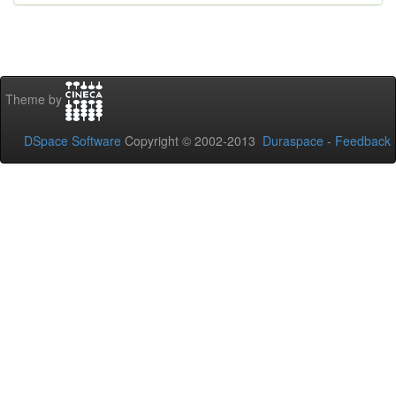
Theme by
DSpace Software
Copyright © 2002-2013
Duraspace
-
Feedback