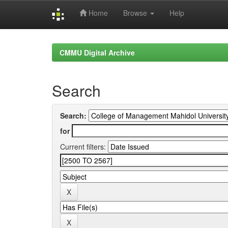
Home
Browse
Help
Skip
navigation
CMMU Digital Archive
Search
Search:
for
Current filters: