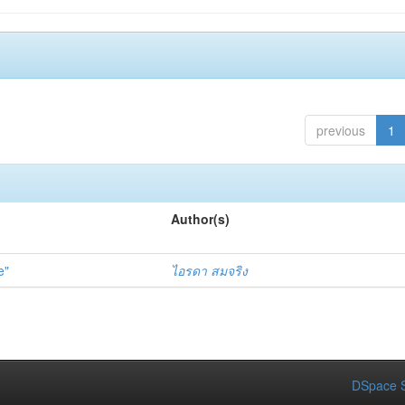
previous
1
Author(s)
e"
ไอรดา สมจริง
DSpace S