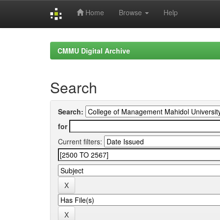
Home
Browse
Help
Skip
navigation
CMMU Digital Archive
Search
Search:
for
Current filters: