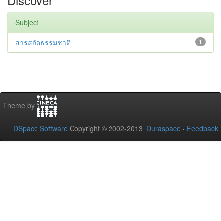
Discover
Subject
สารสกัดธรรมชาติ
1
Theme by
DSpace Software
Copyright © 2002-2013
Duraspace
-
Feedback