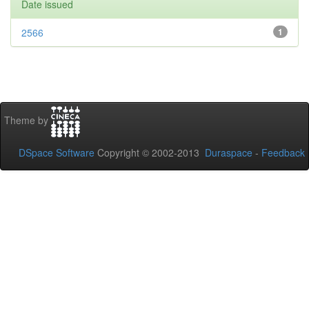
Date issued
2566
1
Theme by
DSpace Software
Copyright © 2002-2013
Duraspace
-
Feedback