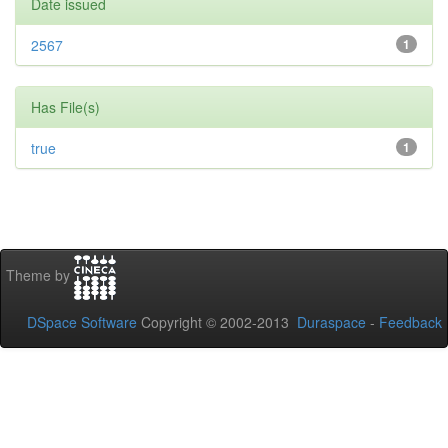
Date issued
2567
1
Has File(s)
true
1
Theme by
DSpace Software
Copyright © 2002-2013
Duraspace
-
Feedback