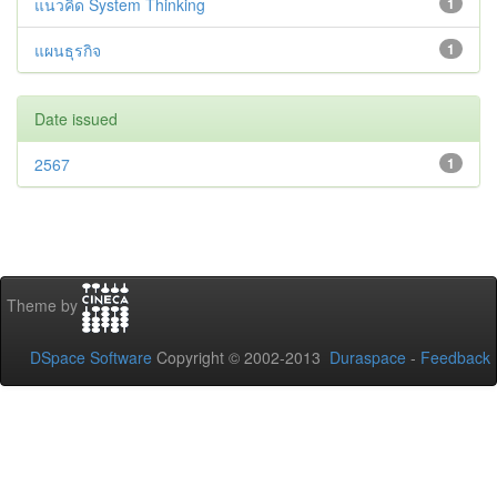
แนวคิด System Thinking
1
แผนธุรกิจ
1
Date issued
2567
1
Theme by
DSpace Software
Copyright © 2002-2013
Duraspace
-
Feedback