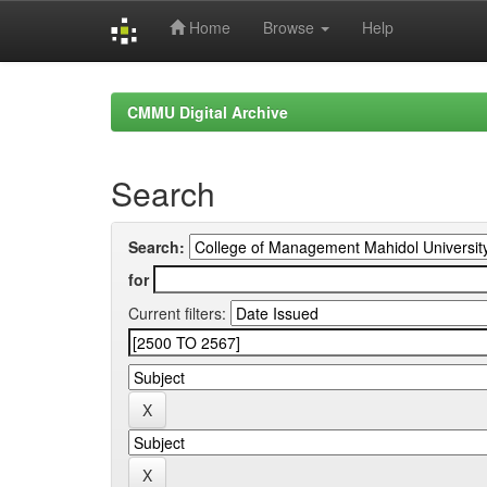
Home
Browse
Help
Skip
navigation
CMMU Digital Archive
Search
Search:
for
Current filters: