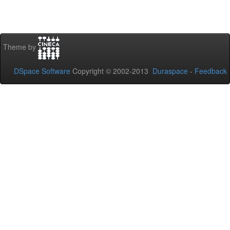
Theme by
DSpace Software
Copyright © 2002-2013
Duraspace
-
Feedback