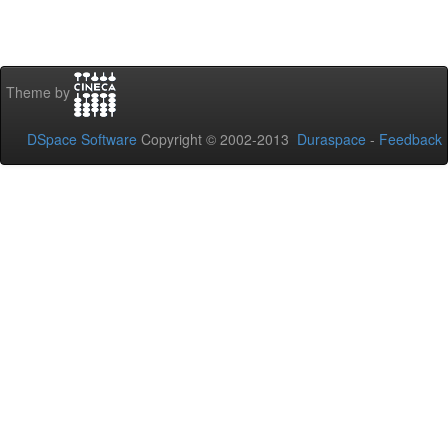
Theme by
DSpace Software
Copyright © 2002-2013
Duraspace
-
Feedback