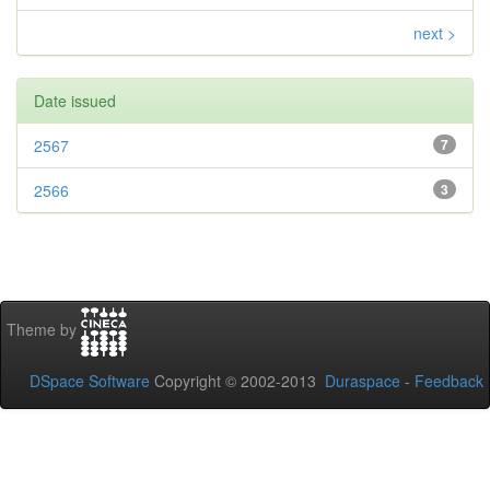
next >
Date issued
2567
7
2566
3
Theme by
DSpace Software
Copyright © 2002-2013
Duraspace
-
Feedback