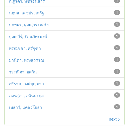
ณัฐรดา, พชรธนสาร
1
นฤมล, เดชประเสริฐ
1
ปภพพร, คุณสุวรรณชัย
1
ปุณยวีร์, รัตนภัทรพงศ์
1
พรณัชชา, ศรีจุฑา
1
มานิตา, ทรงสุวรรณ
1
วรรณิศา, ยศวิน
1
อธิราช, วงศ์บุญมาก
1
อมรสุดา, อนันตะกูล
1
เมธาวี, แคล้วโยธา
1
next >