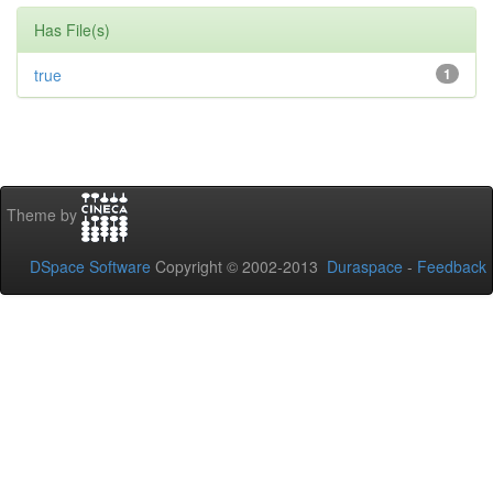
Has File(s)
true
1
Theme by
DSpace Software
Copyright © 2002-2013
Duraspace
-
Feedback