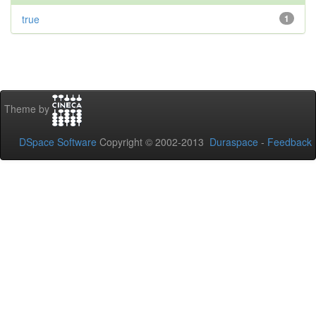
true
1
Theme by
DSpace Software
Copyright © 2002-2013
Duraspace
-
Feedback