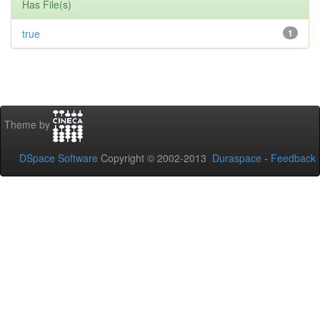
Has File(s)
true
1
Theme by
DSpace Software
Copyright © 2002-2013
Duraspace
-
Feedback