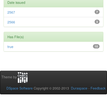
Date issued
2567
7
2566
3
Has File(s)
true
10
Theme by
DSpace Software
Copyright © 2002-2013
Duraspace
-
Feedback