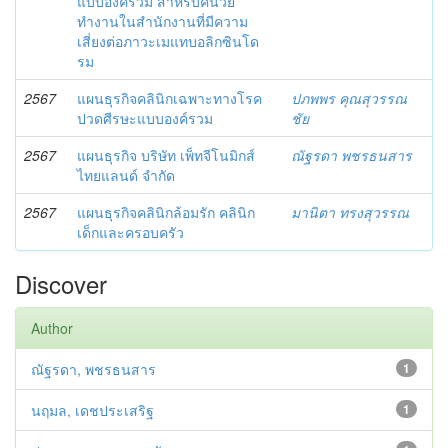
แบบองค์รวม สำหรับคนวัย
ทำงานในสำนักงานที่มีความ
เสี่ยงต่อภาวะเมแทบอลิกซินโด
รม
2567
แผนธุรกิจคลินิกเฉพาะทางโรค
ปภพพร คุณสุวรรณ
ปวดศีรษะแบบองค์รวม
ชัย
2567
แผนธุรกิจ บริษัท เพ็ทจีโนมิกส์
ณัฐรดา พชรธนสาร
ไทยแลนด์ จำกัด
2567
แผนธุรกิจคลินิกล้อมรัก คลินิก
มานิตา ทรงสุวรรณ
เด็กและครอบครัว
Discover
Author
ณัฐรดา, พชรธนสาร
1
นฤมล, เดชประเสริฐ
1