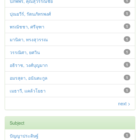
ปภพพร, คุณสุวรรณชัย
1
ปุณยวีร์, รัตนภัทรพงศ์
1
พรณัชชา, ศรีจุฑา
1
มานิตา, ทรงสุวรรณ
1
วรรณิศา, ยศวิน
1
อธิราช, วงศ์บุญมาก
1
อมรสุดา, อนันตะกูล
1
เมธาวี, แคล้วโยธา
1
next >
Subject
ปัญญาประดิษฐ์
1