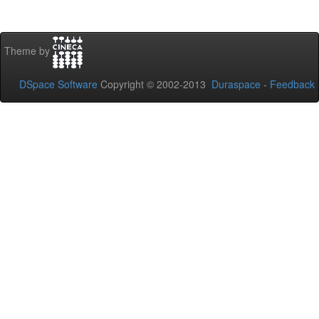
Theme by
DSpace Software
Copyright © 2002-2013
Duraspace
-
Feedback