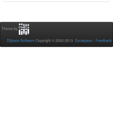
Theme by
DSpace Software
Copyright © 2002-2013
Duraspace
-
Feedback