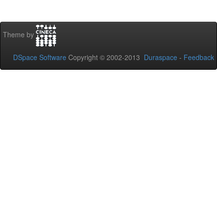
Theme by
DSpace Software
Copyright © 2002-2013
Duraspace
-
Feedback