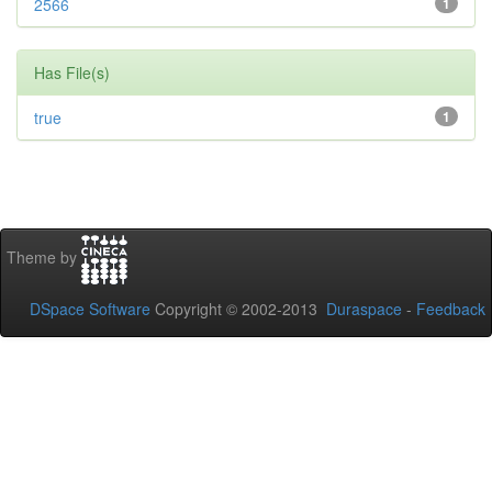
2566
1
Has File(s)
true
1
Theme by
DSpace Software
Copyright © 2002-2013
Duraspace
-
Feedback