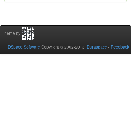
Theme by
DSpace Software
Copyright © 2002-2013
Duraspace
-
Feedback