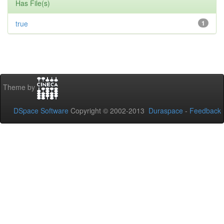
Has File(s)
true
1
Theme by
DSpace Software
Copyright © 2002-2013
Duraspace
-
Feedback