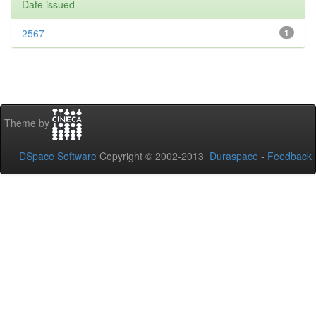
Date issued
2567
1
Theme by
DSpace Software
Copyright © 2002-2013
Duraspace
-
Feedback