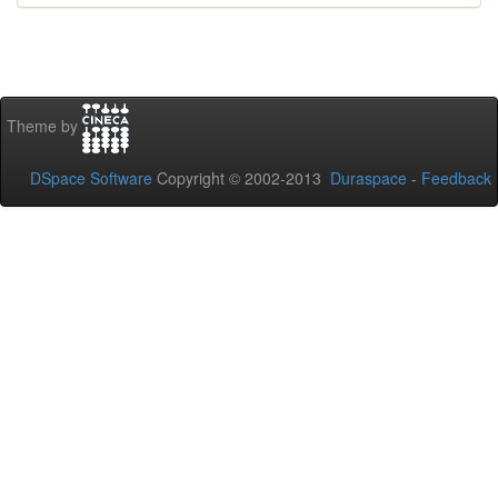
Theme by
DSpace Software
Copyright © 2002-2013
Duraspace
-
Feedback