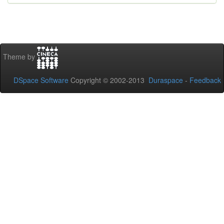
Theme by
DSpace Software
Copyright © 2002-2013
Duraspace
-
Feedback