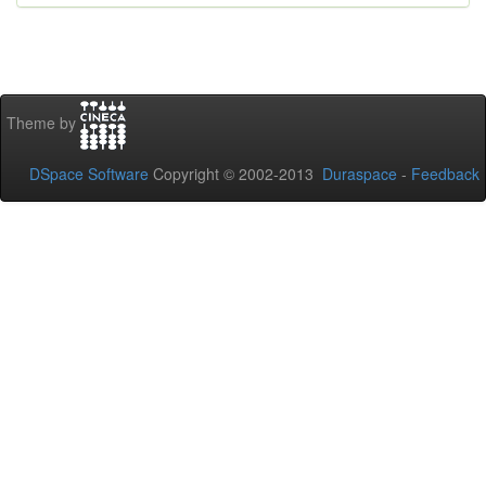
Theme by
DSpace Software
Copyright © 2002-2013
Duraspace
-
Feedback