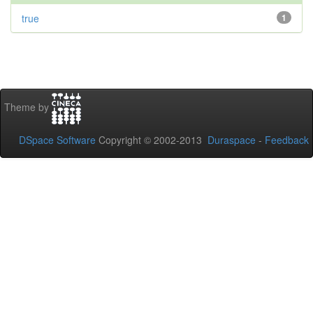
true
1
Theme by
DSpace Software
Copyright © 2002-2013
Duraspace
-
Feedback