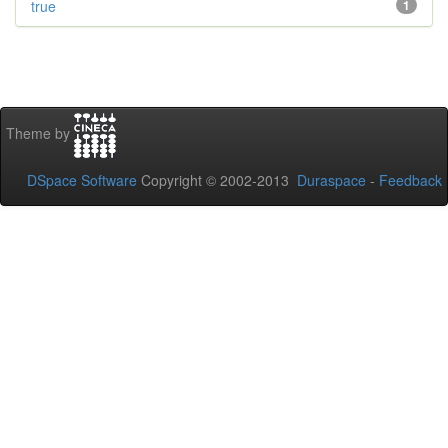
true
1
Theme by
DSpace Software
Copyright © 2002-2013
Duraspace
-
Feedback