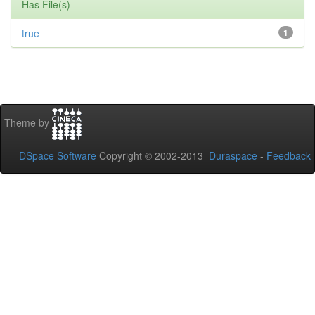
Has File(s)
true
1
Theme by
DSpace Software
Copyright © 2002-2013
Duraspace
-
Feedback