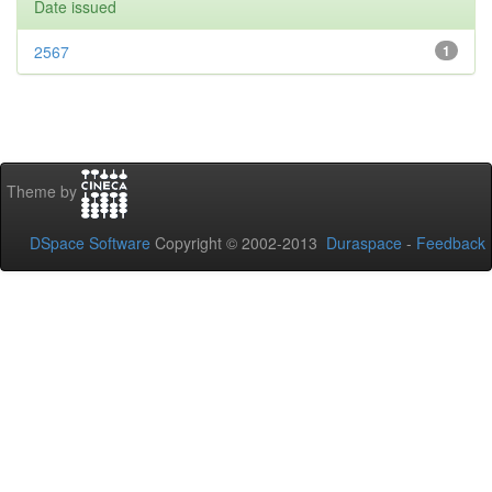
Date issued
2567
1
Theme by
DSpace Software
Copyright © 2002-2013
Duraspace
-
Feedback