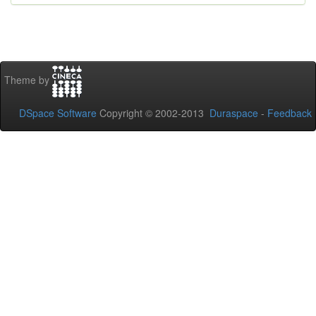
Theme by
DSpace Software
Copyright © 2002-2013
Duraspace
-
Feedback