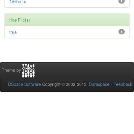
วัยทํางาน
1
Has File(s)
true
1
Theme by
DSpace Software
Copyright © 2002-2013
Duraspace
-
Feedback