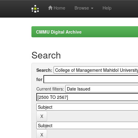
Home
Browse
Help
Skip
navigation
CMMU Digital Archive
Search
Search:
for
Current filters: