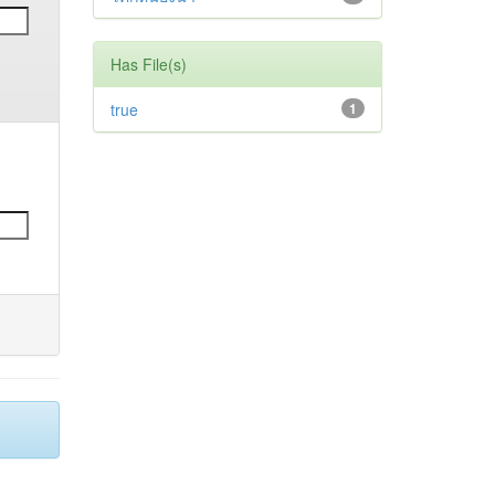
Has File(s)
true
1