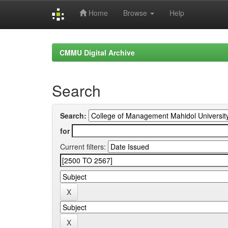
Home
Browse
Help
Skip
navigation
CMMU Digital Archive
Search
Search:
for
Current filters: