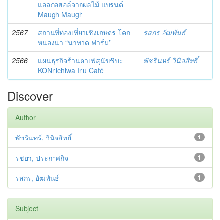
แอลกอฮอล์จากผลไม้ แบรนด์
Maugh Maugh
2567
สถานที่ท่องเที่ยวเชิงเกษตร โคก
รสกร อัฒพันธ์
หนองนา “นาทวด ฟาร์ม”
2566
แผนธุรกิจร้านคาเฟ่สุนัขชิบะ
พัชรินทร์ วินิจสิทธิ์
KONnichiwa Inu Café
Discover
Author
พัชรินทร์, วินิจสิทธิ์
1
รชยา, ประกาศกิจ
1
รสกร, อัฒพันธ์
1
Subject