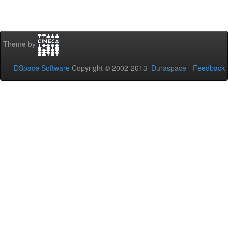
Theme by
DSpace Software
Copyright © 2002-2013
Duraspace
-
Feedback