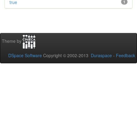
true
1
Theme by
DSpace Software
Copyright © 2002-2013
Duraspace
-
Feedback