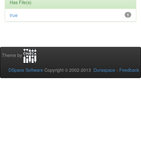
Has File(s)
true
1
Theme by
DSpace Software
Copyright © 2002-2013
Duraspace
-
Feedback