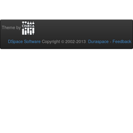
Theme by
DSpace Software
Copyright © 2002-2013
Duraspace
-
Feedback