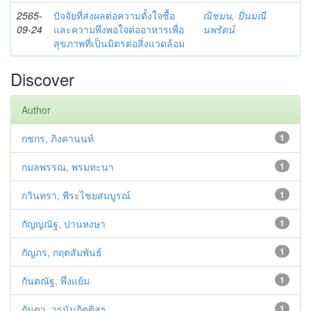
2565-
ปัจจัยที่ส่งผลต่อความตั้งใจซื้อ
ณิชมน, ปิ่นมณี
09-24
และความพึงพอใจต่ออาหารเพื่อ
นพรัตน์
สุขภาพที่เป็นมิตรต่อสิ่งแวดล้อม
Discover
Author
กชกร, ภิงคานนท์
1
กมลพรรณ, พรมทะนา
1
กวินทรา, พีระไชยสมบูรณ์
1
กัญญณัฐ, ปานหงษา
1
กัญภร, กฤตสัมพันธ์
1
กันตณัฐ, พึ่งแย้ม
1
กันตา, วรนันกิตติสร
1