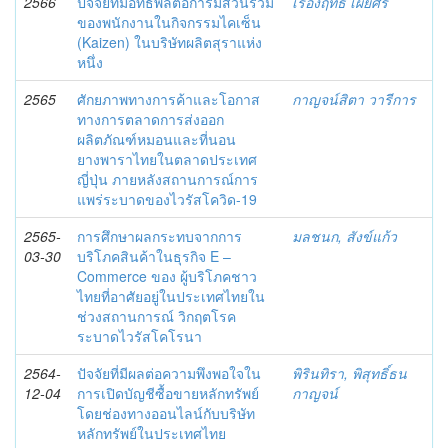
2566
ปัจจัยที่มีอิทธิพลต่อการมีส่วนร่วม
เรืองฤทธิ์ เผยศิริ
ของพนักงานในกิจกรรมไคเซ็น
(Kaizen) ในบริษัทผลิตสุราแห่ง
หนึ่ง
2565
ศักยภาพทางการค้าและโอกาส
กาญจน์สิตา วารีการ
ทางการตลาดการส่งออก
ผลิตภัณฑ์หมอนและที่นอน
ยางพาราไทยในตลาดประเทศ
ญี่ปุ่น ภายหลังสถานการณ์การ
แพร่ระบาดของไวรัสโควิด-19
2565-
การศึกษาผลกระทบจากการ
มลชนก, สังข์แก้ว
03-30
บริโภคสินค้าในธุรกิจ E –
Commerce ของ ผู้บริโภคชาว
ไทยที่อาศัยอยู่ในประเทศไทยใน
ช่วงสถานการณ์ วิกฤตโรค
ระบาดไวรัสโคโรนา
2564-
ปัจจัยที่มีผลต่อความพึงพอใจใน
พิรินทิรา, พิสุทธิ์ธน
12-04
การเปิดบัญชีซื้อขายหลักทรัพย์
กาญจน์
โดยช่องทางออนไลน์กับบริษัท
หลักทรัพย์ในประเทศไทย