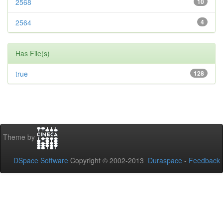
2568
10
2564
4
Has File(s)
true
128
Theme by
DSpace Software
Copyright © 2002-2013
Duraspace
-
Feedback