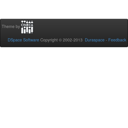
Theme by
DSpace Software
Copyright © 2002-2013
Duraspace
-
Feedback