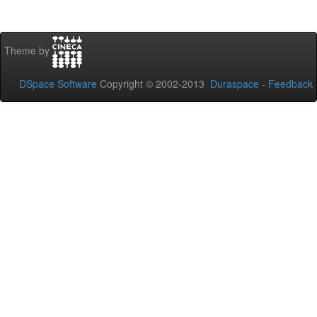
Theme by
DSpace Software
Copyright © 2002-2013
Duraspace
-
Feedback