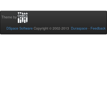
Theme by
DSpace Software
Copyright © 2002-2013
Duraspace
-
Feedback