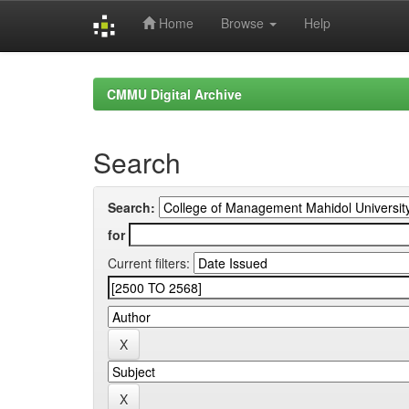
Home
Browse
Help
Skip
navigation
CMMU Digital Archive
Search
Search:
for
Current filters: