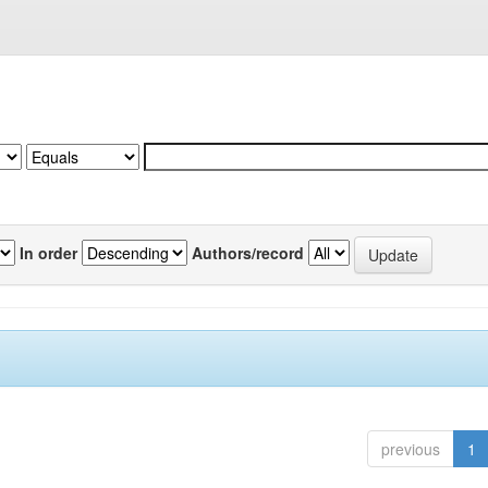
In order
Authors/record
previous
1