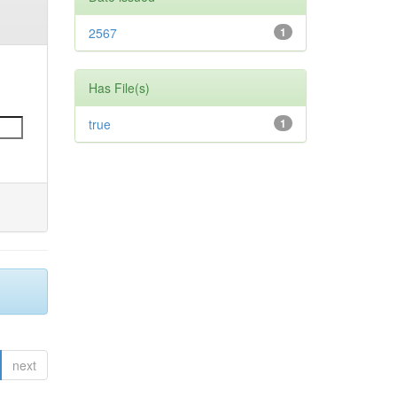
2567
1
Has File(s)
true
1
next