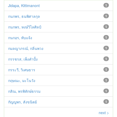
Jidapa, Kittimanont
1
กนกพร, ธนพิศาลกุล
1
กนกพร, หงษ์วิไลศิลป์
1
กนกอร, ทับแจ้ง
1
กมลญาภรณ์, กลิ่นพวง
1
กรรชรส, เพ็งคำปั้ง
1
กรระวี, วิเศษธาร
1
กฤษณะ, มะโนวัง
1
กสิณ, พรพิทักษ์ธรรม
1
กัญญพร, สังขนิตย์
1
next >