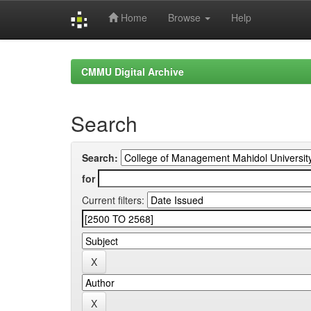
Home
Browse
Help
Skip
navigation
CMMU Digital Archive
Search
Search:
for
Current filters: