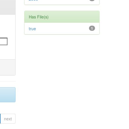
Has File(s)
true
1
next