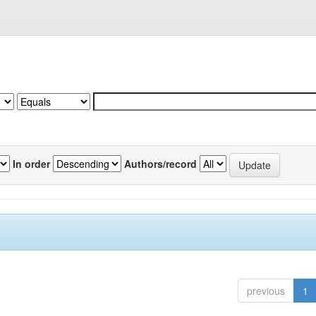
In order
Authors/record
previous
1