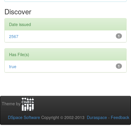
Discover
Date issued
2567
1
Has File(s)
true
1
Theme by
DSpace Software
Copyright © 2002-2013
Duraspace
-
Feedback