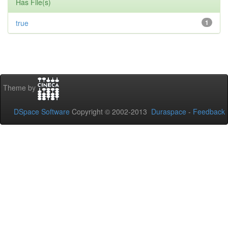
Has File(s)
true
1
Theme by
DSpace Software
Copyright © 2002-2013
Duraspace
-
Feedback