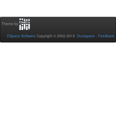
Theme by
DSpace Software
Copyright © 2002-2013
Duraspace
-
Feedback