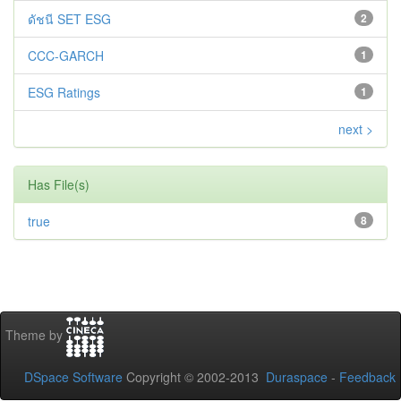
ดัชนี SET ESG
2
CCC-GARCH
1
ESG Ratings
1
next >
Has File(s)
true
8
Theme by
DSpace Software
Copyright © 2002-2013
Duraspace
-
Feedback