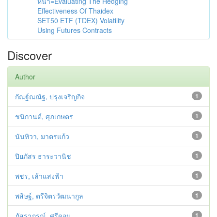
หน้า=Evaluating The Hedging
Effectiveness Of Thaidex
SET50 ETF (TDEX) Volatility
Using Futures Contracts
Discover
Author
กัณฐ์ณณัฐ, ปรุงเจริญกิจ
1
ชนิกานต์, ศุภเกษตร
1
นันทิวา, มาตรแก้ว
1
ปิยภัสร ธาระวานิช
1
พชร, เล้าแสงฟ้า
1
พสิษฐ์, ตรีจิตรวัฒนากูล
1
ภัสราภรณ์, ศรีดอน
1