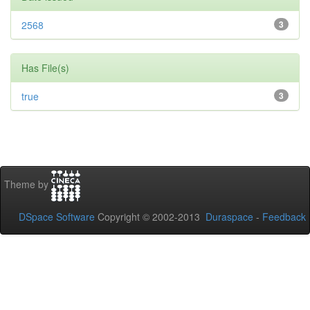
2568
3
Has File(s)
true
3
Theme by
DSpace Software
Copyright © 2002-2013
Duraspace
-
Feedback